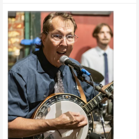
Le
Banjoïste
Lee
«
Plink
»
Floyd