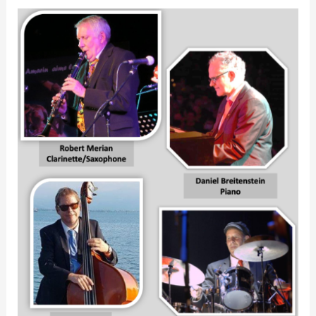
«
The
Fifteen
Anniversary
Jazz
Band
»