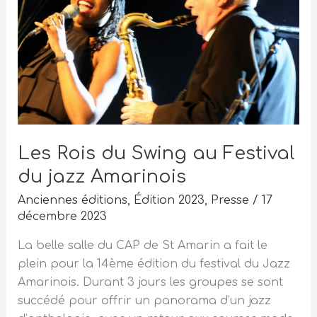
Swing
au
Festival
du
jazz
Amarinois
Les Rois du Swing au Festival
du jazz Amarinois
Anciennes éditions
,
Édition 2023
,
Presse
/
17
décembre 2023
La belle salle du CAP de St Amarin a fait le
plein pour la 14ème édition du festival du Jazz
Amarinois. Durant 3 jours les groupes se sont
succédé pour offrir un panorama d’un jazz