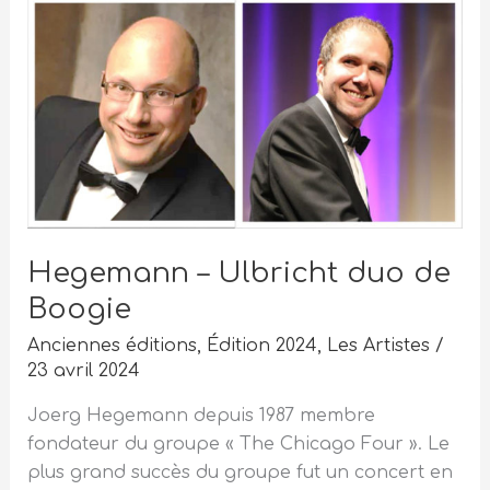
Hegemann
–
Ulbricht
duo
de
Boogie
Hegemann – Ulbricht duo de
Boogie
Anciennes éditions
,
Édition 2024
,
Les Artistes
/
23 avril 2024
Joerg Hegemann depuis 1987 membre
fondateur du groupe « The Chicago Four ». Le
plus grand succès du groupe fut un concert en