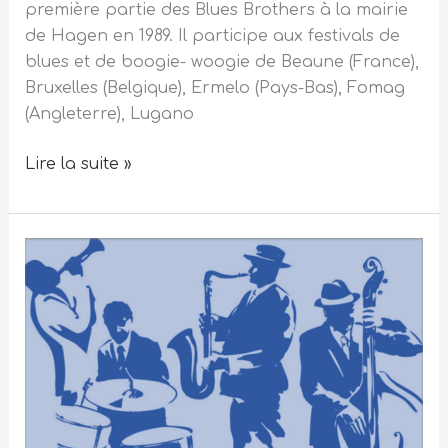
première partie des Blues Brothers à la mairie
de Hagen en 1989. Il participe aux festivals de
blues et de boogie- woogie de Beaune (France),
Bruxelles (Belgique), Ermelo (Pays-Bas), Fomag
(Angleterre), Lugano
Lire la suite »
La
partie
OFF
du
Festival
2024