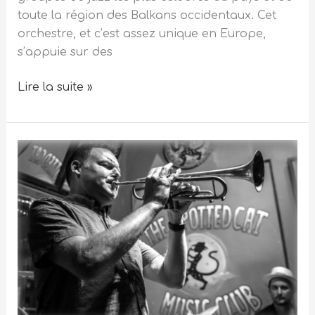
toute la région des Balkans occidentaux. Cet
orchestre, et c’est assez unique en Europe,
s’appuie sur des
Lire la suite »
Le
trompettiste
américain
Mike
Fulton