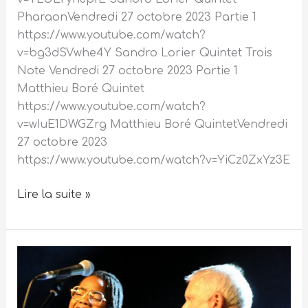
PharaonVendredi 27 octobre 2023 Partie 1
https://www.youtube.com/watch?
v=bg3dSVwhe4Y Sandro Lorier Quintet Trois
Note Vendredi 27 octobre 2023 Partie 1
Matthieu Boré Quintet
https://www.youtube.com/watch?
v=wIuE1DWGZrg Matthieu Boré QuintetVendredi
27 octobre 2023
https://www.youtube.com/watch?v=YiCz0ZxYz3E
Lire la suite »
Les
Rois
du